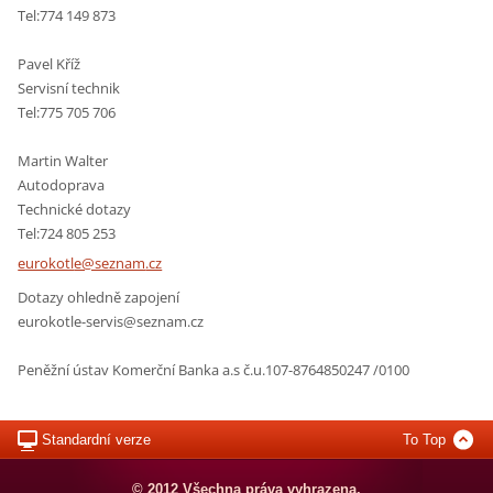
Tel:774 149 873
Pavel Kříž
Servisní technik
Tel:775 705 706
Martin Walter
Autodoprava
Technické dotazy
Tel:724 805 253
eurokotl
e@seznam
.cz
Dotazy ohledně zapojení
eurokotle-servis@seznam.cz
Peněžní ústav Komerční Banka a.s č.u.107-8764850247 /0100
Standardní verze
To Top
© 2012 Všechna práva vyhrazena.