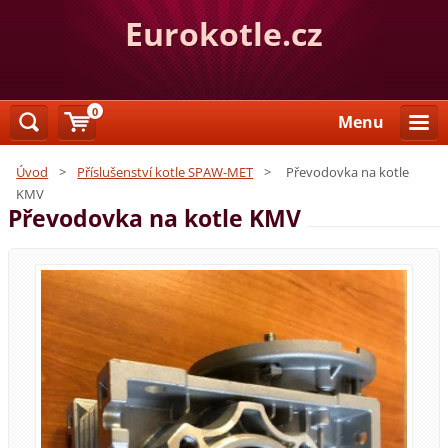
Eurokotle.cz
0
Menu
Úvod
>
Příslušenství kotle SPAW-MET
>
Převodovka na kotle
KMV
Převodovka na kotle KMV