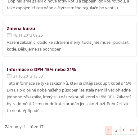
Doplnili jsme galerii o nové fotky kotlů a zapojení do kouřovodu, a
také zapojení třícestného a čtyrcestného regulačního ventilu .
Změna kurzu
18.11.2013 09:25
Vážení zákazníci došlo ke zdraření měny, tudíž jme museli podražit
kotle. Děkujeme za pochopení
Informace o DPH 15% nebo 21%
31.10.2013 13:53
Tato informace se týká zákazníků, kteří si chtějí zakoupit kotel s 15%
DPH. Po dlouhé době našeho působení se stala nemilá věc ohledně
jednoho zákazníka, který si u nás zakoupil kotel s 15% DPH.Zákazní
byl v domění, že mu bude kotel prodán jen jako zboží. Bohužel tak
to není. Vpřípadě...
Záznamy: 1 - 10 ze 17
1
2
>
>>