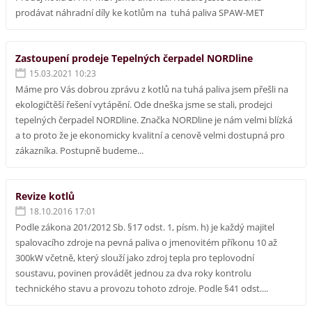
prodávat náhradní díly ke kotlům na tuhá paliva SPAW-MET
Zastoupení prodeje Tepelných čerpadel NORDline
15.03.2021 10:23
Máme pro Vás dobrou zprávu z kotlů na tuhá paliva jsem přešli na
ekologičtěší řešení vytápění. Ode dneška jsme se stali, prodejci
tepelných čerpadel NORDline. Značka NORDline je nám velmi blízká
a to proto že je ekonomicky kvalitní a cenově velmi dostupná pro
zákazníka. Postupně budeme...
Revize kotlů
18.10.2016 17:01
Podle zákona 201/2012 Sb. §17 odst. 1, písm. h) je každý majitel
spalovacího zdroje na pevná paliva o jmenovitém příkonu 10 až
300kW včetně, který slouží jako zdroj tepla pro teplovodní
soustavu, povinen provádět jednou za dva roky kontrolu
technického stavu a provozu tohoto zdroje. Podle §41 odst....