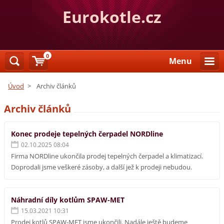
Eurokotle.cz
0
Menu
Úvod
>
Archiv článků
Archiv článků
Konec prodeje tepelných čerpadel NORDline
02.10.2025 08:04
Firma NORDline ukončila prodej tepelných čerpadel a klimatizací.
Doprodali jsme veškeré zásoby, a další jež k prodeji nebudou.
Náhradní díly kotlům SPAW-MET
15.03.2021 10:31
Prodej kotlů SPAW-MET jsme ukončili. Nadále ještě budeme