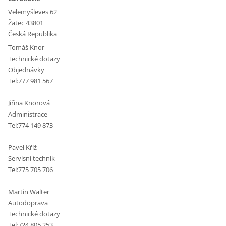
Velemyšleves 62
Žatec 43801
Česká Republika
Tomáš Knor
Technické dotazy
Objednávky
Tel:777 981 567
Jiřina Knorová
Administrace
Tel:774 149 873
Pavel Kříž
Servisní technik
Tel:775 705 706
Martin Walter
Autodoprava
Technické dotazy
Tel:724 805 253